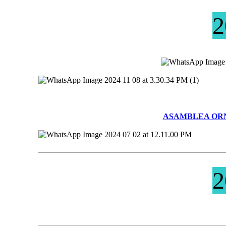
2
ASAMBLEA ORN
2